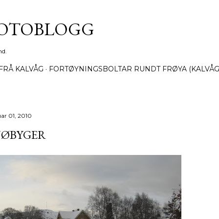
Gå til hovedinnhold
FOTOBLOGG
nd.
FRÅ KALVÅG
FORTØYNINGSBOLTAR RUNDT FRØYA (KALVÅG
uar 01, 2010
NØBYGER