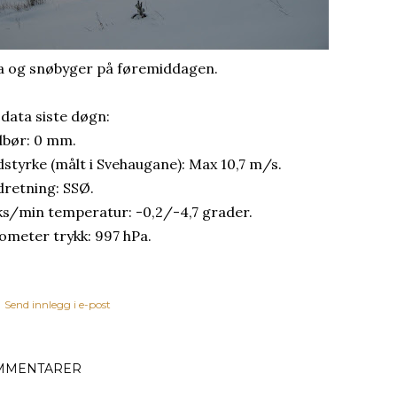
a og snøbyger på føremiddagen.
 data siste døgn:
bør: 0 mm.
dstyrke (målt i Svehaugane): Max 10,7 m/s.
dretning: SSØ.
s/min temperatur: -0,2/-4,7 grader.
ometer trykk: 997 hPa.
Send innlegg i e-post
MMENTARER