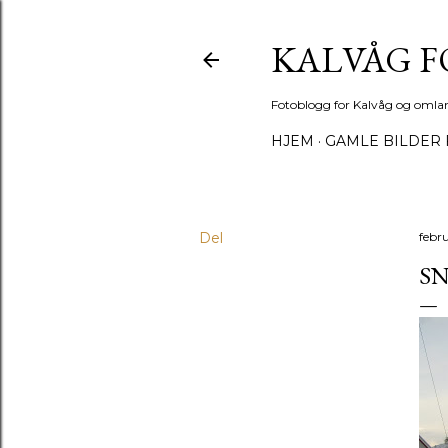
KALVÅG 
Fotoblogg for Kalvåg og omla
HJEM
GAMLE BILDER 
Del
febr
S