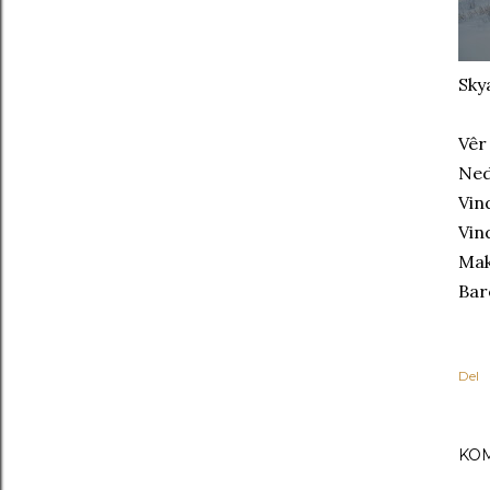
Sky
Vêr
Ned
Vin
Vin
Mak
Bar
Del
KO