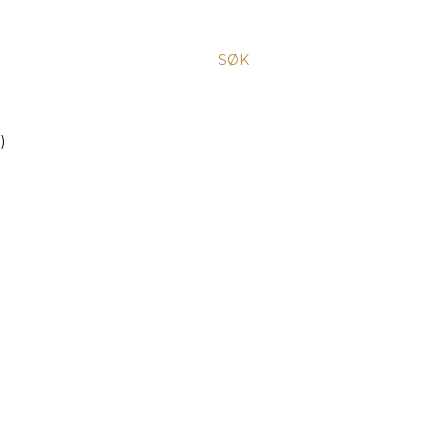
SØK
)