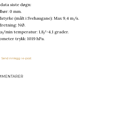
 data siste døgn:
bør: 0 mm.
dstyrke (målt i Svehaugane): Max 9,4 m/s.
dretning: NØ.
s/min temperatur: 1,8/-4,1 grader.
ometer trykk: 1019 hPa.
Send innlegg i e-post
MMENTARER