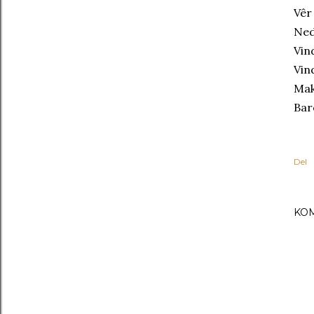
Vêr
Ned
Vin
Vin
Mak
Bar
Del
KO