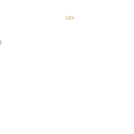
SØK
)