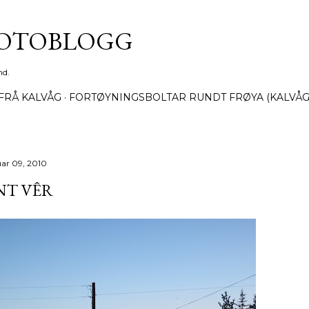
Gå til hovedinnhold
FOTOBLOGG
nd.
FRÅ KALVÅG
FORTØYNINGSBOLTAR RUNDT FRØYA (KALVÅG
uar 09, 2010
NT VÊR