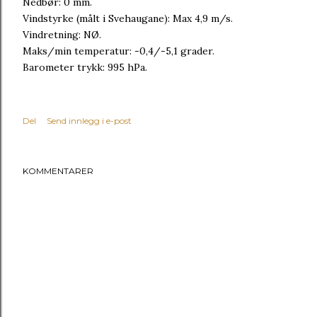
Nedbør: 0 mm.
Vindstyrke (målt i Svehaugane): Max 4,9 m/s.
Vindretning: NØ.
Maks/min temperatur: -0,4/-5,1 grader.
Barometer trykk: 995 hPa.
Del
Send innlegg i e-post
KOMMENTARER