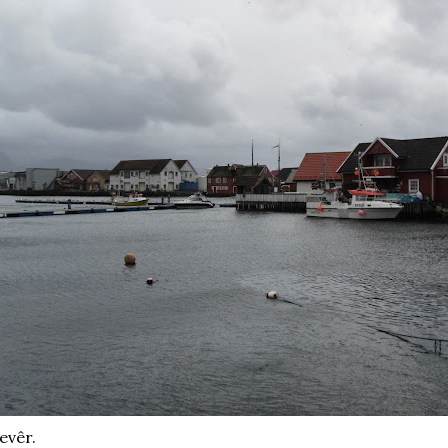
evêr.