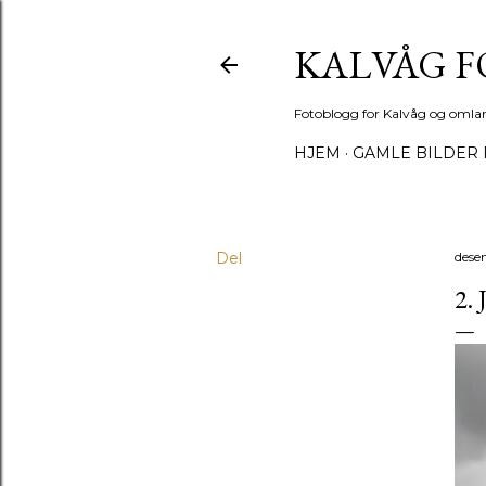
KALVÅG 
Fotoblogg for Kalvåg og omla
HJEM
GAMLE BILDER 
Del
dese
2.