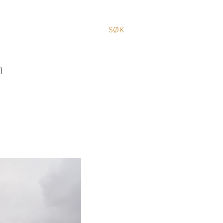
SØK
)