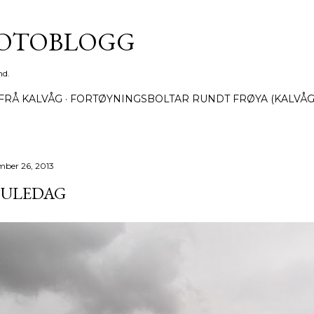
Gå til hovedinnhold
FOTOBLOGG
nd.
FRÅ KALVÅG
FORTØYNINGSBOLTAR RUNDT FRØYA (KALVÅG
mber 26, 2013
 JULEDAG