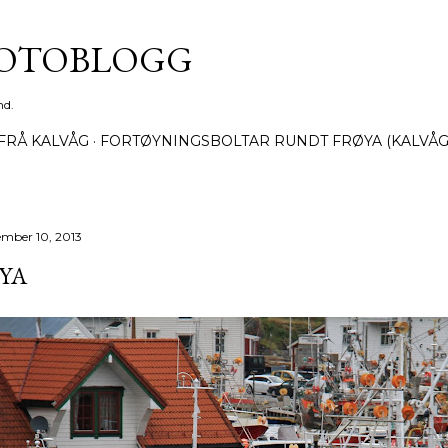
Gå til hovedinnhold
FOTOBLOGG
nd.
FRÅ KALVÅG
FORTØYNINGSBOLTAR RUNDT FRØYA (KALVÅG
ember 10, 2013
YA