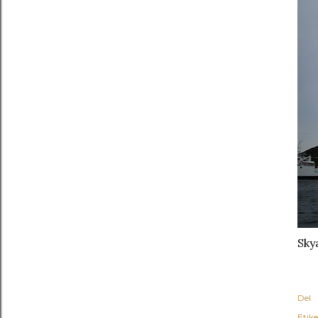
Sky
Del
Etike