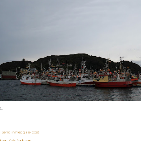
a.
Send innlegg i e-post
tter:
Kalvåg havn