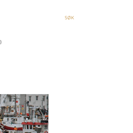
SØK
)