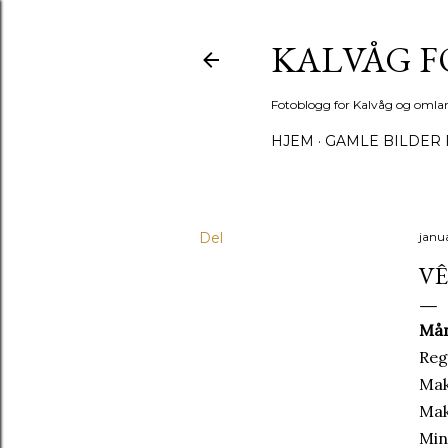
KALVÅG 
Fotoblogg for Kalvåg og omla
HJEM
GAMLE BILDER 
Del
janua
VÊ
Mån
Reg
Mak
Mak
Min