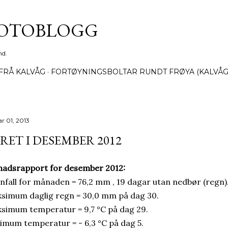
Gå til hovedinnhold
FOTOBLOGG
nd.
FRÅ KALVÅG
FORTØYNINGSBOLTAR RUNDT FRØYA (KALVÅG
r 01, 2013
RET I DESEMBER 2012
adsrapport for desember 2012:
nfall for månaden = 76,2 mm , 19 dagar utan nedbør (regn)
simum daglig regn = 30,0 mm på dag 30.
simum temperatur = 9,7 °C på dag 29.
imum temperatur = - 6,3 °C på dag 5.