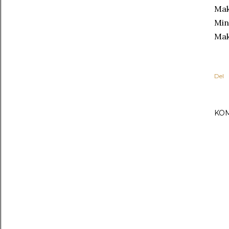
Mak
Min
Mak
Del
KO