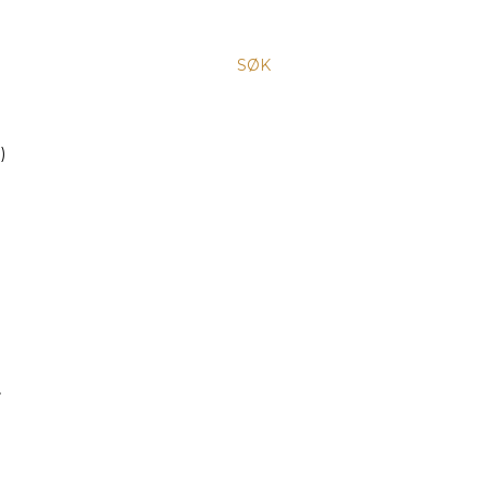
SØK
)
.