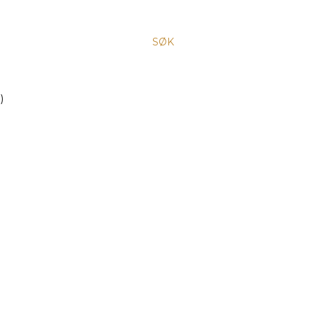
SØK
)