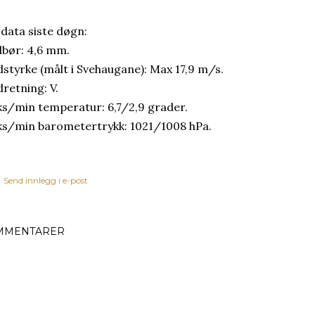
 data siste døgn:
bør: 4,6 mm.
dstyrke (målt i Svehaugane): Max 17,9 m/s.
dretning: V.
s/min temperatur: 6,7/2,9 grader.
s/min barometertrykk: 1021/1008 hPa.
Send innlegg i e-post
MMENTARER