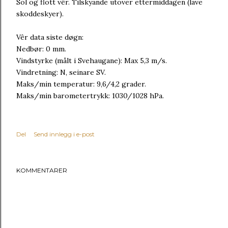
Sol og flott vêr. Tilskyande utover ettermiddagen (lave
skoddeskyer).
Vêr data siste døgn:
Nedbør: 0 mm.
Vindstyrke (målt i Svehaugane): Max 5,3 m/s.
Vindretning: N, seinare SV.
Maks/min temperatur: 9,6/4,2 grader.
Maks/min barometertrykk: 1030/1028 hPa.
Del
Send innlegg i e-post
KOMMENTARER