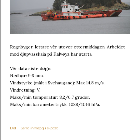
Regnbyger, lettare vêr utover ettermiddagen. Arbeidet
med djupvasskaia på Kalvøya har starta.
Vêr data siste døgn:
Nedbør: 9,6 mm.
Vindstyrke (målt i Svehaugane): Max 14,8 m/s.
Vindretning: V.
Maks/min temperatur: 8,2/6,7 grader.
Maks/min barometertrykk: 1028/1016 hPa.
Del
Send innlegg i e-post