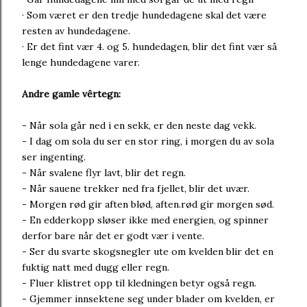
· Som været er den tredje hundedagene skal det være
resten av hundedagene.
· Er det fint vær 4. og 5. hundedagen, blir det fint vær så
lenge hundedagene varer.
Andre gamle vêrtegn:
- Når sola går ned i en sekk, er den neste dag vekk.
- I dag om sola du ser en stor ring, i morgen du av sola
ser ingenting.
- Når svalene flyr lavt, blir det regn.
- Når sauene trekker ned fra fjellet, blir det uvær.
- Morgen rød gir aften blød, aften.rød gir morgen sød.
- En edderkopp sløser ikke med energien, og spinner
derfor bare når det er godt vær i vente.
- Ser du svarte skogsnegler ute om kvelden blir det en
fuktig natt med dugg eller regn.
- Fluer klistret opp til kledningen betyr også regn.
- Gjemmer innsektene seg under blader om kvelden, er