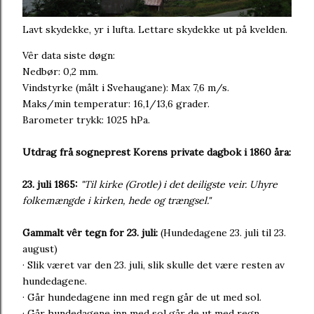
Lavt skydekke, yr i lufta. Lettare skydekke ut på kvelden.
Vêr data siste døgn:
Nedbør: 0,2 mm.
Vindstyrke (målt i Svehaugane): Max 7,6 m/s.
Maks/min temperatur: 16,1/13,6 grader.
Barometer trykk: 1025 hPa.
Utdrag frå sogneprest Korens private dagbok i 1860 åra:
23. juli 1865:
"Til kirke (Grotle) i det deiligste veir. Uhyre
folkemængde i kirken, hede og trængsel."
Gammalt vêr tegn for 23. juli:
(Hundedagene 23. juli til 23.
august)
· Slik været var den 23. juli, slik skulle det være resten av
hundedagene.
· Går hundedagene inn med regn går de ut med sol.
· Går hundedagene inn med sol går de ut med regn