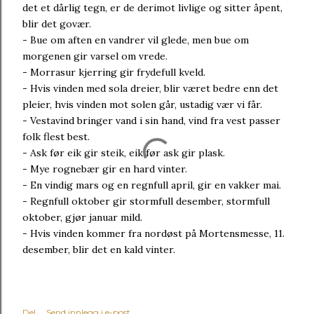
det et dårlig tegn, er de derimot livlige og sitter åpent,
blir det govær.
- Bue om aften en vandrer vil glede, men bue om
morgenen gir varsel om vrede.
- Morrasur kjerring gir frydefull kveld.
- Hvis vinden med sola dreier, blir været bedre enn det
pleier, hvis vinden mot solen går, ustadig vær vi får.
- Vestavind bringer vand i sin hand, vind fra vest passer
folk flest best.
- Ask før eik gir steik, eik før ask gir plask.
- Mye rognebær gir en hard vinter.
- En vindig mars og en regnfull april, gir en vakker mai.
- Regnfull oktober gir stormfull desember, stormfull
oktober, gjør januar mild.
- Hvis vinden kommer fra nordøst på Mortensmesse, 11.
desember, blir det en kald vinter.
Del
Send innlegg i e-post