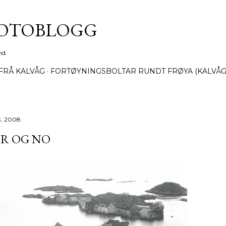
Gå til hovedinnhold
FOTOBLOGG
nd.
FRÅ KALVÅG
FORTØYNINGSBOLTAR RUNDT FRØYA (KALVÅG
13, 2008
R OG NO