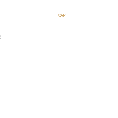
SØK
)