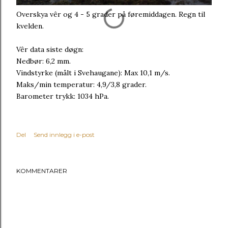
Overskya vêr og 4 - 5 grader på føremiddagen. Regn til
kvelden.
Vêr data siste døgn:
Nedbør: 6,2 mm.
Vindstyrke (målt i Svehaugane): Max 10,1 m/s.
Maks/min temperatur: 4,9/3,8 grader.
Barometer trykk: 1034 hPa.
Del
Send innlegg i e-post
KOMMENTARER