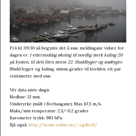
Frå kl. 09:30 så begynte det å snø, meldingane vidare for
dagen er:
I ettermiddag økning til nordlig sterk kuling 20
på kysten, til dels liten storm 22. Sluddbyger og snøbyger.
Sludd byger og kuling, minus grader til kvelden, eit par
centimeter med snø.
Vêr data siste døgn:
Nedbør: 13 mm.
Vindstyrke (målt i Svehaugane): Max 10,5 m/s.
Maks/min temperatur: 2,3/-0,2 grader.
Barometer trykk: 983 hPa.
Sjå også:
http://home.online.no/~egiltotl/