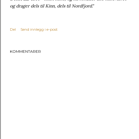
og drager dels til Kinn, dels til Nordfjord."
Del
Send innlegg i e-post
KOMMENTARER