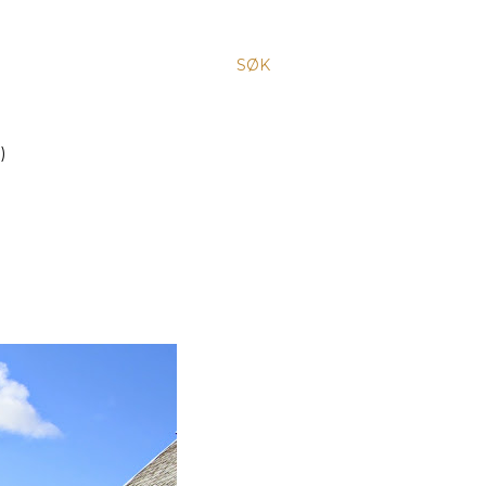
SØK
)