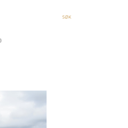
SØK
)