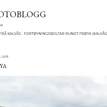
Gå til hovedinnhold
FOTOBLOGG
nd.
FRÅ KALVÅG
FORTØYNINGSBOLTAR RUNDT FRØYA (KALVÅG
13, 2013
YA