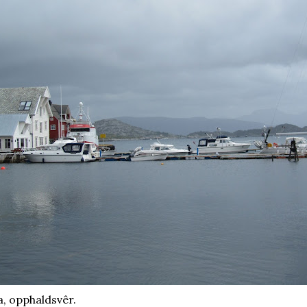
a, opphaldsvêr.