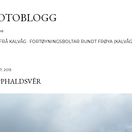
Gå til hovedinnhold
FOTOBLOGG
nd.
FRÅ KALVÅG
FORTØYNINGSBOLTAR RUNDT FRØYA (KALVÅG
07, 2013
PPHALDSVÊR