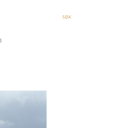
SØK
)