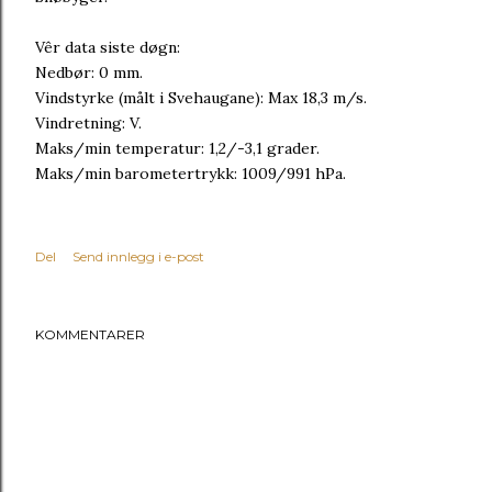
Vêr data siste døgn:
Nedbør: 0 mm.
Vindstyrke (målt i Svehaugane): Max 18,3 m/s.
Vindretning: V.
Maks/min temperatur: 1,2/-3,1 grader.
Maks/min barometertrykk: 1009/991 hPa.
Del
Send innlegg i e-post
KOMMENTARER