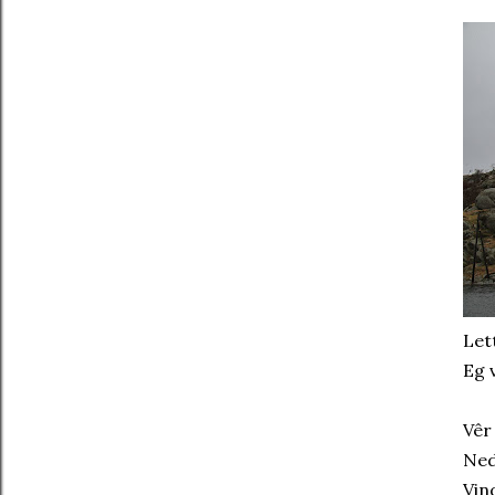
Let
Eg 
Vêr
Ned
Vin