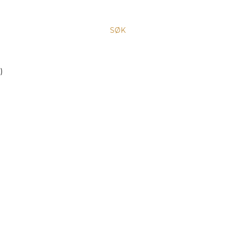
SØK
)