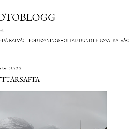
Gå til hovedinnhold
FOTOBLOGG
nd.
FRÅ KALVÅG
FORTØYNINGSBOLTAR RUNDT FRØYA (KALVÅG
mber 31, 2012
YTTÅRSAFTA