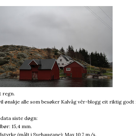
t regn.
vil ønskje alle som besøker Kalvåg vêr-blogg eit riktig godt 
 data siste døgn:
bør: 15,4 mm.
dstyrke (målt i Svehaugane): Max 10,7 m/s.