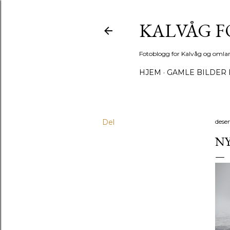
KALVÅG 
Fotoblogg for Kalvåg og omla
HJEM
GAMLE BILDER 
Del
dese
N