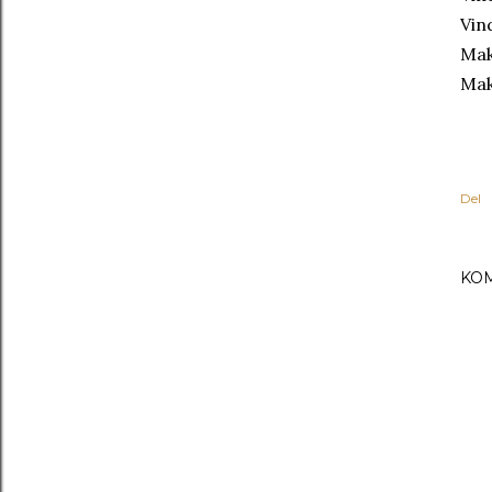
Vin
Mak
Mak
Del
KO