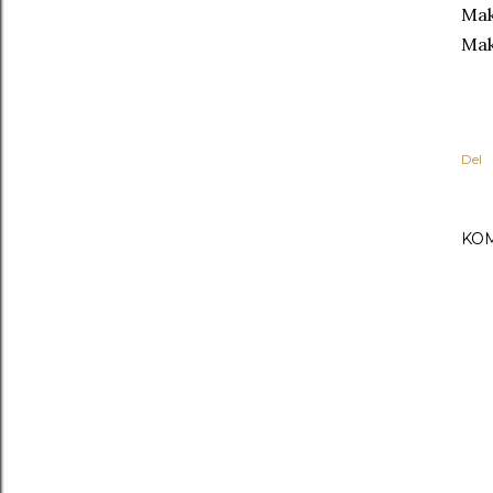
Mak
Mak
Del
KO