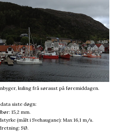
nbyger, kuling frå søraust på føremiddagen.
 data siste døgn:
bør: 15,2 mm.
dstyrke (målt i Svehaugane): Max 16,1 m/s.
dretning: SØ.