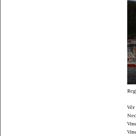
Reg
Vêr
Ned
Vin
Vin