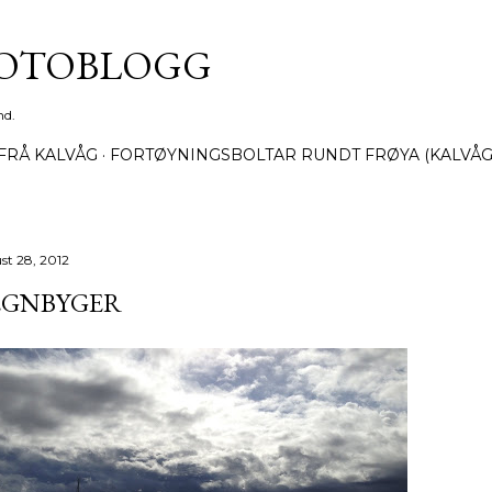
Gå til hovedinnhold
FOTOBLOGG
nd.
FRÅ KALVÅG
FORTØYNINGSBOLTAR RUNDT FRØYA (KALVÅG
st 28, 2012
EGNBYGER