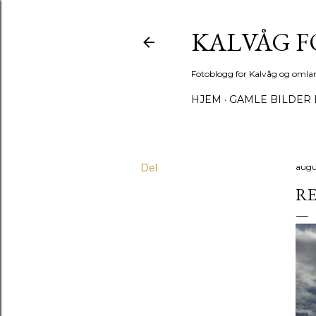
KALVÅG 
Fotoblogg for Kalvåg og omla
HJEM
GAMLE BILDER 
Del
augu
R