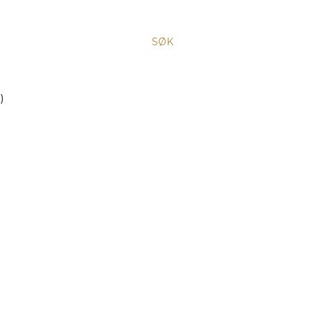
SØK
)