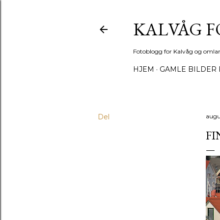
KALVÅG 
Fotoblogg for Kalvåg og omla
HJEM
GAMLE BILDER 
Del
augus
FI