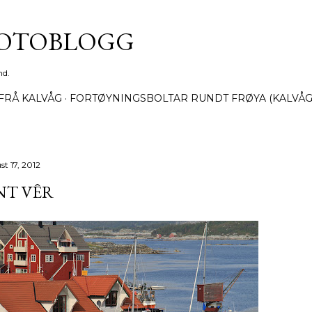
Gå til hovedinnhold
FOTOBLOGG
nd.
FRÅ KALVÅG
FORTØYNINGSBOLTAR RUNDT FRØYA (KALVÅG
t 17, 2012
NT VÊR