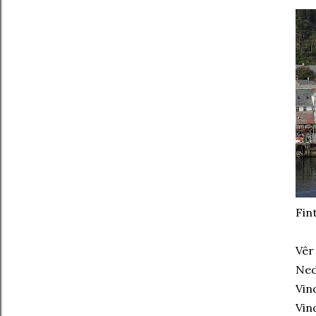
Fint
Vêr
Ned
Vin
Vin