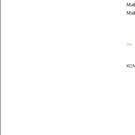
Mak
Mak
Del
KO