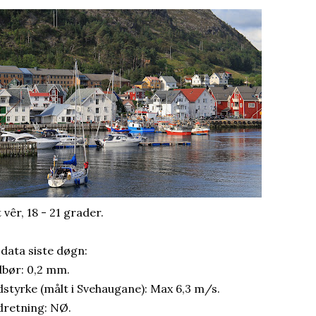
 vêr, 18 - 21 grader.
 data siste døgn:
bør: 0,2 mm.
dstyrke (målt i Svehaugane): Max 6,3 m/s.
dretning: NØ.