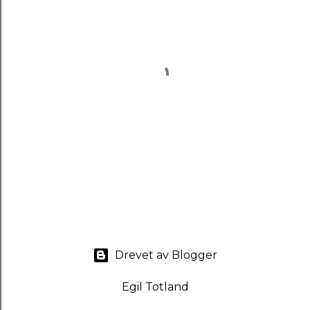
L
e
g
Drevet av Blogger
g
i
Egil Totland
n