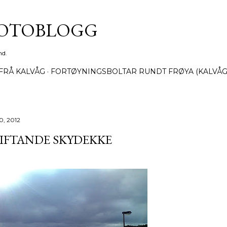
Gå til hovedinnhold
FOTOBLOGG
nd.
FRÅ KALVÅG
FORTØYNINGSBOLTAR RUNDT FRØYA (KALVÅG
20, 2012
IFTANDE SKYDEKKE