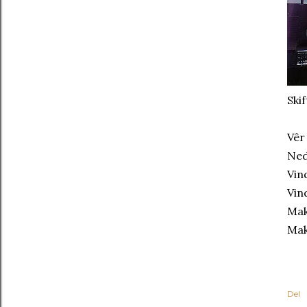
Ski
Vêr
Ned
Vin
Vin
Mak
Mak
Del