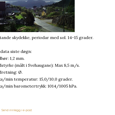
ftande skydekke, periodar med sol. 14-15 grader.
 data siste døgn:
bør: 1,2 mm.
dstyrke (målt i Svehaugane): Max 8,5 m/s.
dretning: Ø.
s/min temperatur: 15,0/10,0 grader.
s/min barometertrykk: 1014/1005 hPa.
Send innlegg i e-post