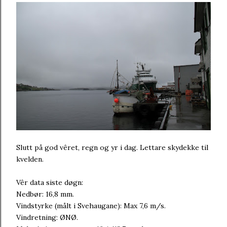
Slutt på god vêret, regn og yr i dag. Lettare skydekke til
kvelden.
Vêr data siste døgn:
Nedbør: 16,8 mm.
Vindstyrke (målt i Svehaugane): Max 7,6 m/s.
Vindretning: ØNØ.