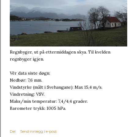
Regnbyger, ut på ettermiddagen skya. Til kvelden
regnbyger igjen.
Vêr data siste døgn:
Nedbør: 7,6 mm.
Vindstyrke (målt i Svehaugane): Max 15,4 m/s.
Vindretning: VSV.
Maks/min temperatur: 7,4/4,4 grader.
Barometer trykk: 1005 hPa.
Del
Send innlegg i e-post