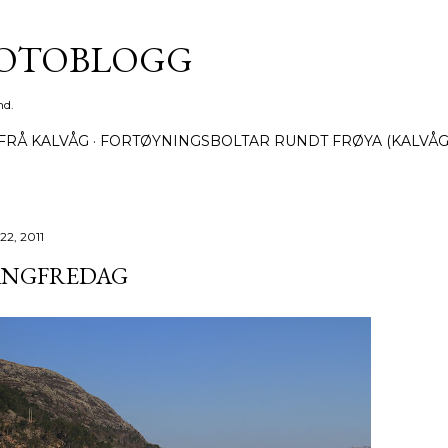
Gå til hovedinnhold
FOTOBLOGG
nd.
FRÅ KALVÅG
FORTØYNINGSBOLTAR RUNDT FRØYA (KALVÅG
 22, 2011
ANGFREDAG