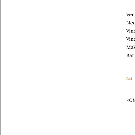
Vêr
Ned
Vin
Vin
Mak
Bar
Del
KO