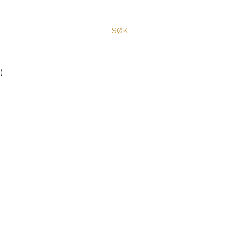
SØK
)