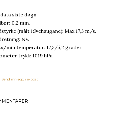
 data siste døgn:
bør: 0,2 mm.
dstyrke (målt i Svehaugane): Max 17,3 m/s.
dretning: NV.
s/min temperatur: 17,3/5,2 grader.
ometer trykk: 1019 hPa.
Send innlegg i e-post
MMENTARER