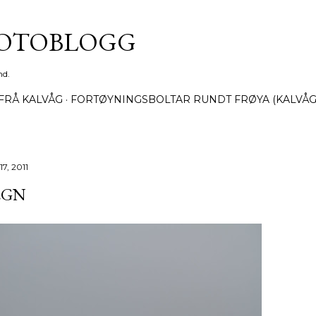
Gå til hovedinnhold
FOTOBLOGG
nd.
FRÅ KALVÅG
FORTØYNINGSBOLTAR RUNDT FRØYA (KALVÅG
 17, 2011
EGN