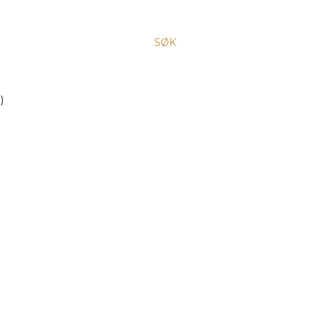
SØK
)