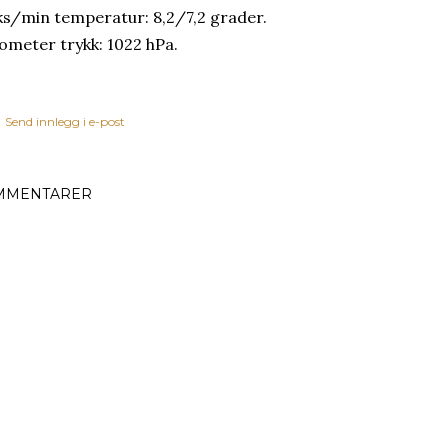
s/min temperatur: 8,2/7,2 grader.
ometer trykk: 1022 hPa.
Send innlegg i e-post
MMENTARER