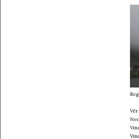
Reg
Vêr
Ned
Vin
Vin