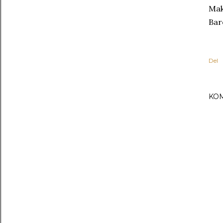
Mak
Bar
Del
KO