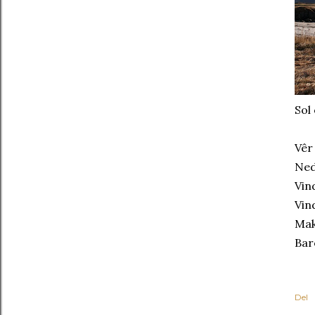
Sol
Vêr
Ned
Vin
Vin
Mak
Bar
Del