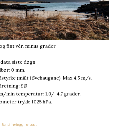
 og fint vêr, minus grader.
 data siste døgn:
bør: 0 mm.
dstyrke (målt i Svehaugane): Max 4,5 m/s.
dretning: SØ.
s/min temperatur: 1,0/-4,7 grader.
ometer trykk: 1025 hPa.
Send innlegg i e-post