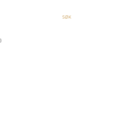
SØK
)