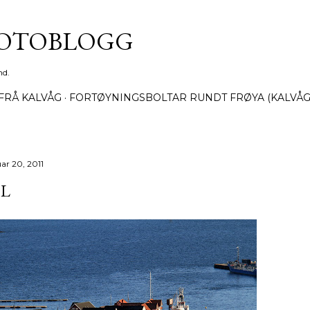
Gå til hovedinnhold
FOTOBLOGG
nd.
FRÅ KALVÅG
FORTØYNINGSBOLTAR RUNDT FRØYA (KALVÅG
ar 20, 2011
OL