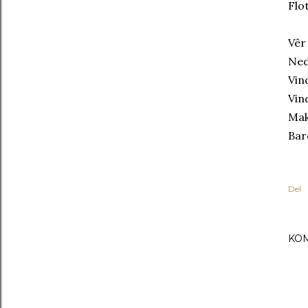
Flo
Vêr
Ned
Vin
Vin
Mak
Bar
Del
KO