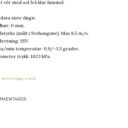
tt vêr med sol frå klar himmel.
 data siste døgn:
bør: 0 mm.
dstyrke (målt i Svehaugane): Max 8,5 m/s.
dretning: SSV.
s/min temperatur: 0,9/-3,5 grader.
ometer trykk: 1023 hPa.
Send innlegg i e-post
MMENTARER