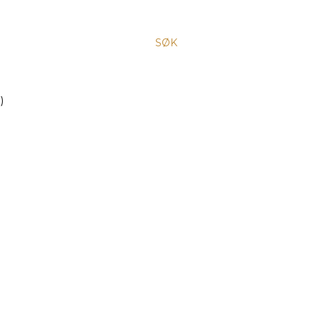
SØK
)