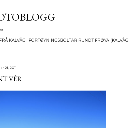
Gå til hovedinnhold
FOTOBLOGG
nd.
FRÅ KALVÅG
FORTØYNINGSBOLTAR RUNDT FRØYA (KALVÅG
ar 21, 2011
NT VÊR