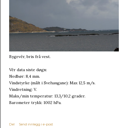
Bygevêr, bris frå vest.
Vêr data siste døgn:
Nedbør: 8,4 mm.
Vindstyrke (målt i Svehaugane): Max 12,5 m/s.
Vindretning: V.
Maks/min temperatur: 13,3/10,2 grader.
Barometer trykk: 1002 hPa.
Del
Send innlegg i e-post