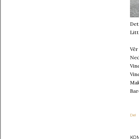
Det
Litt
Vêr
Ned
Vin
Vin
Mak
Bar
Del
KO