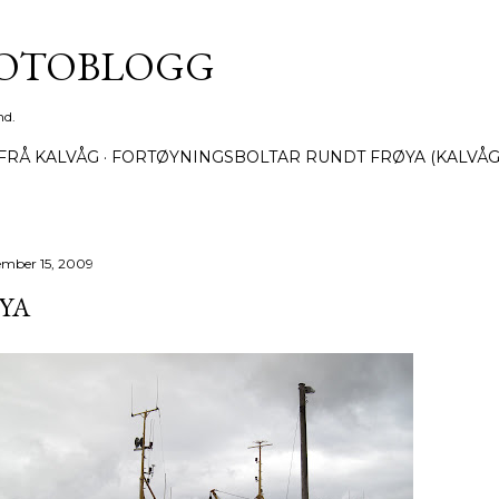
Gå til hovedinnhold
FOTOBLOGG
nd.
FRÅ KALVÅG
FORTØYNINGSBOLTAR RUNDT FRØYA (KALVÅG
ember 15, 2009
YA