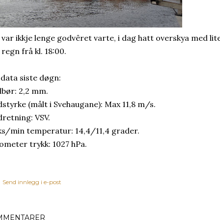
 var ikkje lenge godvêret varte, i dag hatt overskya med lite
 regn frå kl. 18:00.
 data siste døgn:
bør: 2,2 mm.
dstyrke (målt i Svehaugane): Max 11,8 m/s.
dretning: VSV.
s/min temperatur: 14,4/11,4 grader.
ometer trykk: 1027 hPa.
Send innlegg i e-post
MMENTARER