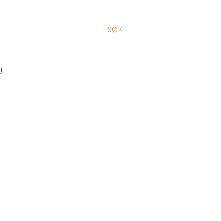
SØK
)