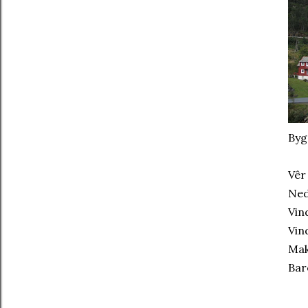
Byge
Vêr
Ned
Vin
Vin
Mak
Bar