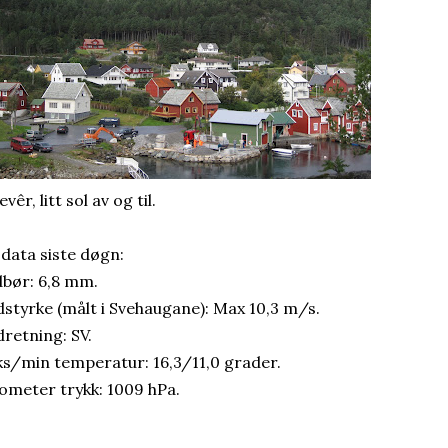
vêr, litt sol av og til.
 data siste døgn:
bør: 6,8 mm.
dstyrke (målt i Svehaugane): Max 10,3 m/s.
dretning: SV.
s/min temperatur: 16,3/11,0 grader.
ometer trykk: 1009 hPa.