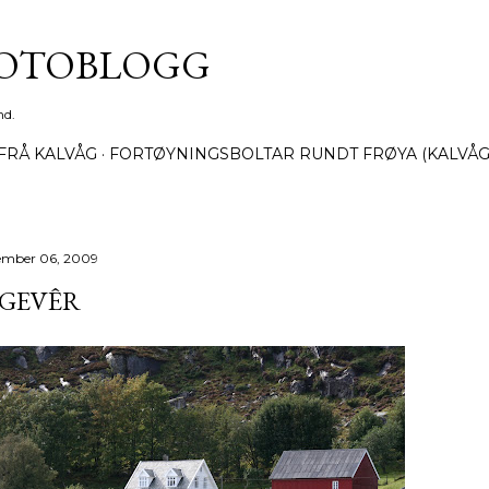
Gå til hovedinnhold
FOTOBLOGG
nd.
FRÅ KALVÅG
FORTØYNINGSBOLTAR RUNDT FRØYA (KALVÅG
ember 06, 2009
YGEVÊR