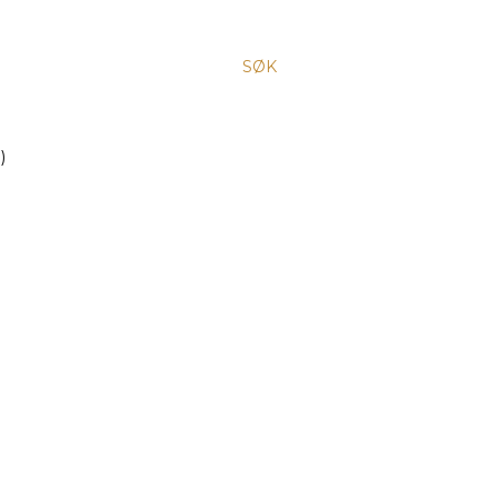
SØK
)