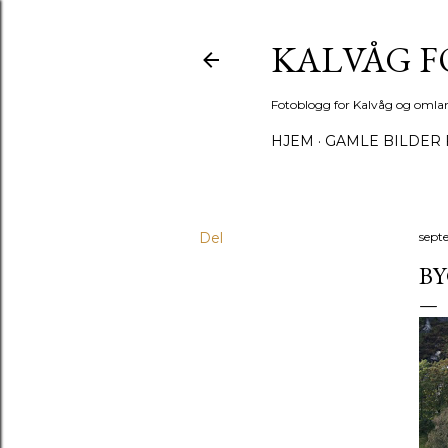
KALVÅG 
Fotoblogg for Kalvåg og omla
HJEM
GAMLE BILDER 
Del
sept
B