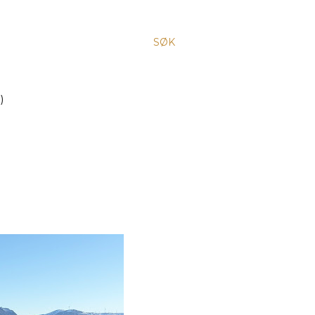
SØK
)