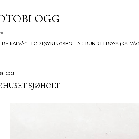
Gå til hovedinnhold
FOTOBLOGG
nd.
FRÅ KALVÅG
FORTØYNINGSBOLTAR RUNDT FRØYA (KALVÅG
28, 2021
ØHUSET SJØHOLT