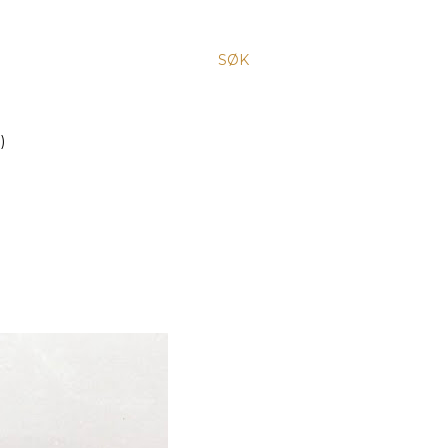
SØK
)