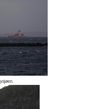
øysjøen.