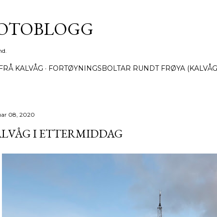
Gå til hovedinnhold
FOTOBLOGG
nd.
FRÅ KALVÅG
FORTØYNINGSBOLTAR RUNDT FRØYA (KALVÅG
uar 08, 2020
LVÅG I ETTERMIDDAG