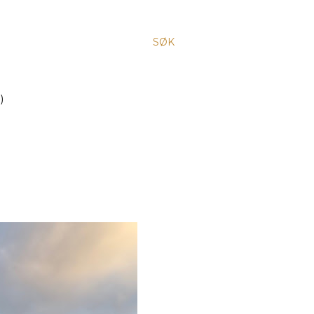
SØK
)