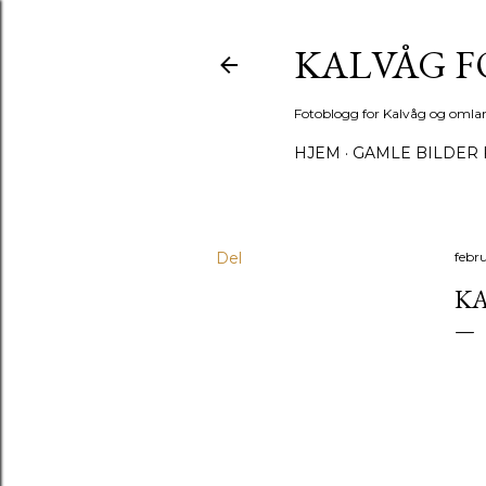
KALVÅG 
Fotoblogg for Kalvåg og omla
HJEM
GAMLE BILDER 
Del
febr
KA