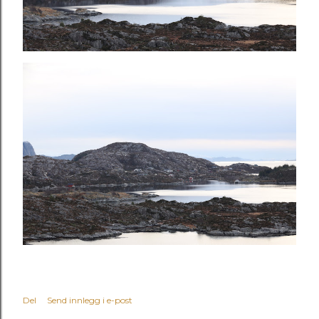
Del
Send innlegg i e-post