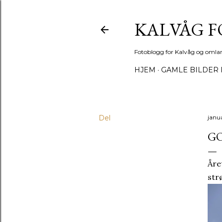
KALVÅG 
Fotoblogg for Kalvåg og omla
HJEM
GAMLE BILDER 
Del
janua
GO
Åre
str