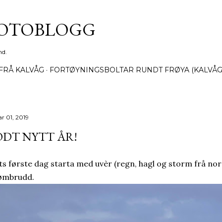
Gå til hovedinnhold
FOTOBLOGG
nd.
FRÅ KALVÅG
FORTØYNINGSBOLTAR RUNDT FRØYA (KALVÅG
r 01, 2019
DT NYTT ÅR!
ts første dag starta med uvèr (regn, hagl og storm frå nord
ømbrudd.