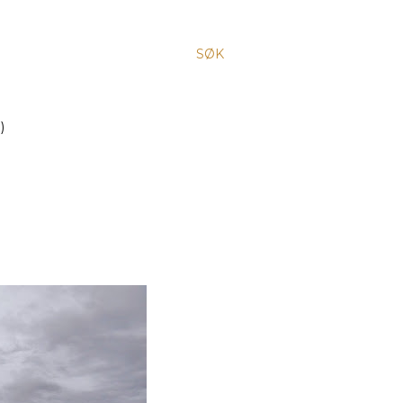
SØK
)