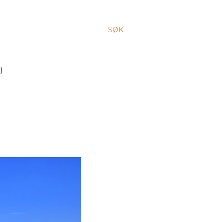
SØK
)