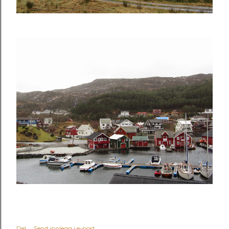
Del
Send innlegg i e-post