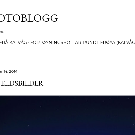
Gå til hovedinnhold
FOTOBLOGG
nd.
FRÅ KALVÅG
FORTØYNINGSBOLTAR RUNDT FRØYA (KALVÅG
r 14, 2014
ELDSBILDER