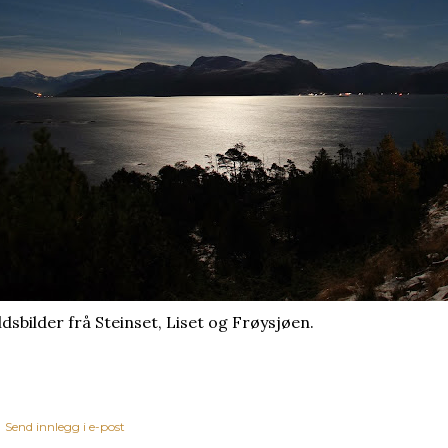
ldsbilder frå Steinset, Liset og Frøysjøen.
Send innlegg i e-post