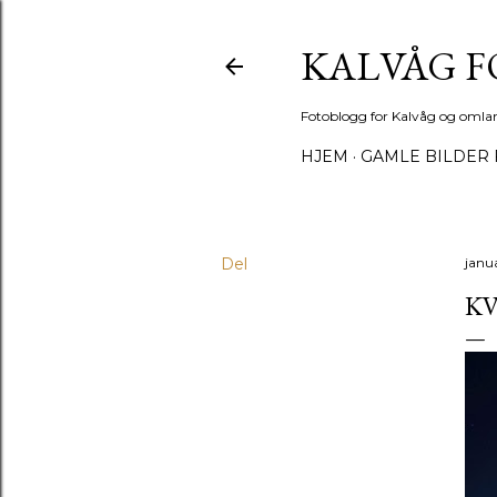
KALVÅG 
Fotoblogg for Kalvåg og omla
HJEM
GAMLE BILDER 
Del
janua
KV