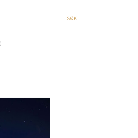
SØK
)