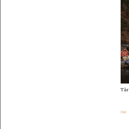
Tår
Del