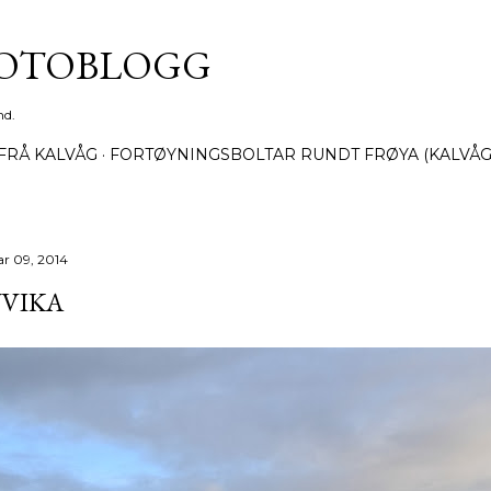
Gå til hovedinnhold
FOTOBLOGG
nd.
FRÅ KALVÅG
FORTØYNINGSBOLTAR RUNDT FRØYA (KALVÅG
ar 09, 2014
VIKA