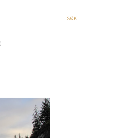
SØK
)