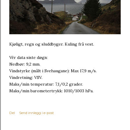
Kjøligt, regn og sluddbyger. Kuling frå vest.
Vêr data siste døgn:
Nedbør: 9,2 mm.
Vindstyrke (målt i Svehaugane): Max 17,9 m/s.
Vindretning: VSV.
Maks/min temperatur: 7,1/0,2 grader.
Maks/min barometertrykk: 1010/1003 hPa.
Del
Send innlegg i e-post