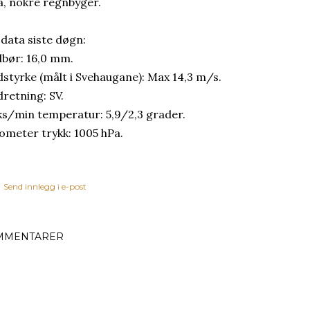
a, nokre regnbyger.
 data siste døgn:
bør: 16,0 mm.
dstyrke (målt i Svehaugane): Max 14,3 m/s.
dretning: SV.
s/min temperatur: 5,9/2,3 grader.
ometer trykk: 1005 hPa.
Send innlegg i e-post
MMENTARER