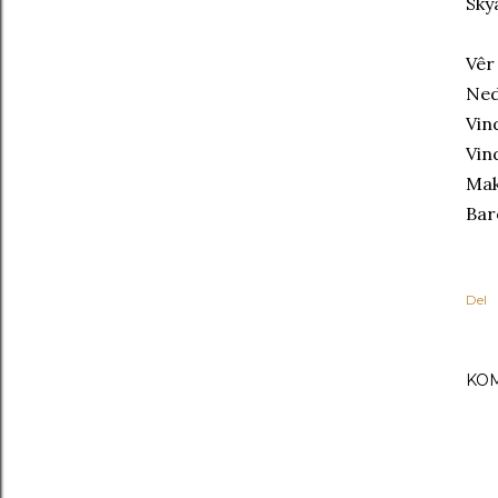
Sky
Vêr
Ned
Vin
Vin
Mak
Bar
Del
KO