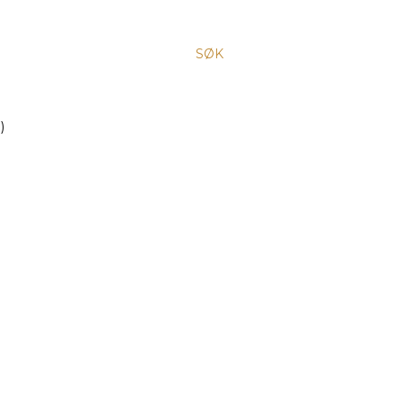
SØK
)