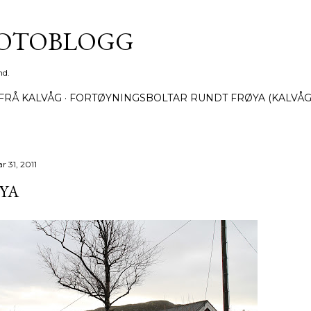
Gå til hovedinnhold
FOTOBLOGG
nd.
FRÅ KALVÅG
FORTØYNINGSBOLTAR RUNDT FRØYA (KALVÅG
r 31, 2011
YA