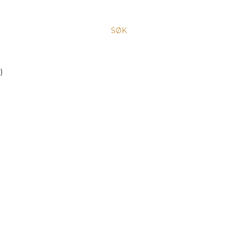
SØK
)