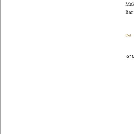
Mak
Bar
Del
KO