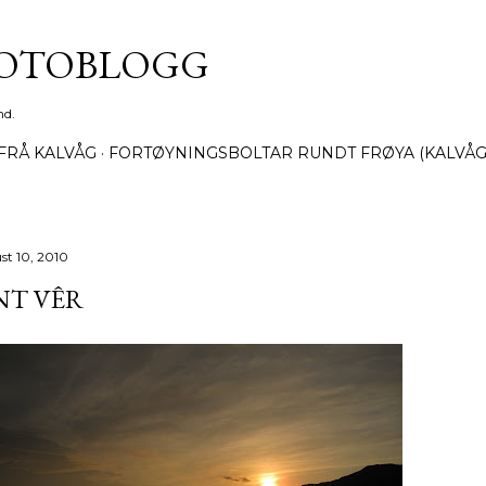
Gå til hovedinnhold
FOTOBLOGG
nd.
FRÅ KALVÅG
FORTØYNINGSBOLTAR RUNDT FRØYA (KALVÅG
st 10, 2010
NT VÊR