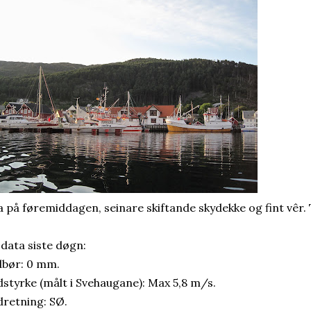
a på føremiddagen, seinare skiftande skydekke og fint vêr.
 data siste døgn:
bør: 0 mm.
dstyrke (målt i Svehaugane): Max 5,8 m/s.
dretning: SØ.