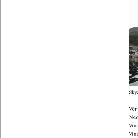
Sky
Vêr
Ned
Vin
Vin