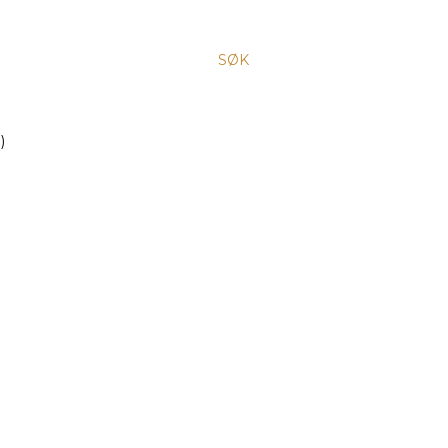
SØK
)