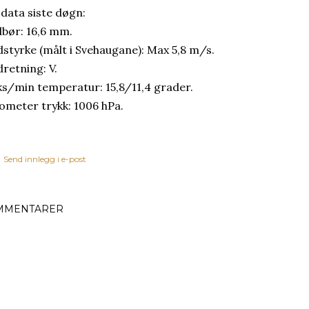
 data siste døgn:
bør: 16,6 mm.
dstyrke (målt i Svehaugane): Max 5,8 m/s.
dretning: V.
s/min temperatur: 15,8/11,4 grader.
ometer trykk: 1006 hPa.
Send innlegg i e-post
MMENTARER