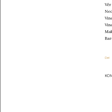
Vêr
Ned
Vin
Vin
Mak
Bar
Del
KO