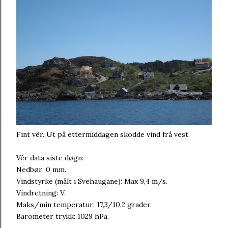
Fint vêr. Ut på ettermiddagen skodde vind frå vest.
Vêr data siste døgn:
Nedbør: 0 mm.
Vindstyrke (målt i Svehaugane): Max 9,4 m/s.
Vindretning: V.
Maks/min temperatur: 17,3/10,2 grader.
Barometer trykk: 1029 hPa.