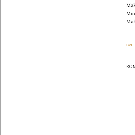
Mak
Min
Mak
Del
KO