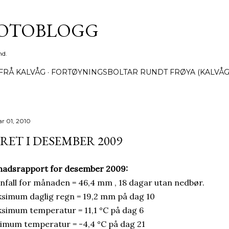
Gå til hovedinnhold
FOTOBLOGG
nd.
FRÅ KALVÅG
FORTØYNINGSBOLTAR RUNDT FRØYA (KALVÅG
ar 01, 2010
RET I DESEMBER 2009
adsrapport for desember 2009:
nfall for månaden = 46,4 mm , 18 dagar utan nedbør.
simum daglig regn = 19,2 mm på dag 10
simum temperatur = 11,1 °C på dag 6
imum temperatur = -4,4 °C på dag 21