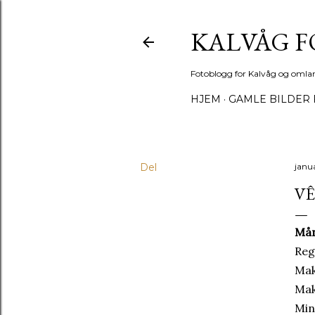
KALVÅG 
Fotoblogg for Kalvåg og omla
HJEM
GAMLE BILDER 
Del
janu
VÊ
Mån
Reg
Mak
Mak
Min