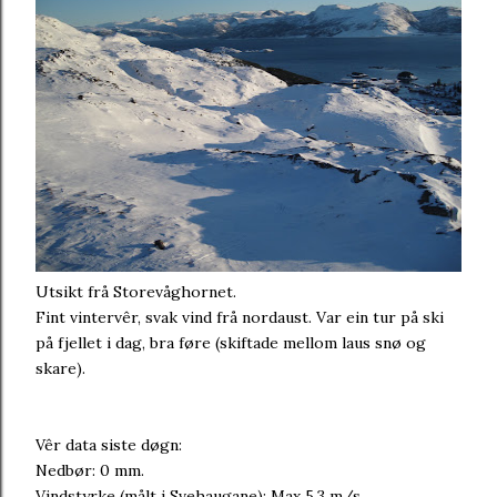
Utsikt frå Storevåghornet.
Fint vintervêr, svak vind frå nordaust. Var ein tur på ski
på fjellet i dag, bra føre (skiftade mellom laus snø og
skare).
Vêr data siste døgn:
Nedbør: 0 mm.
Vindstyrke (målt i Svehaugane): Max 5,3 m/s.