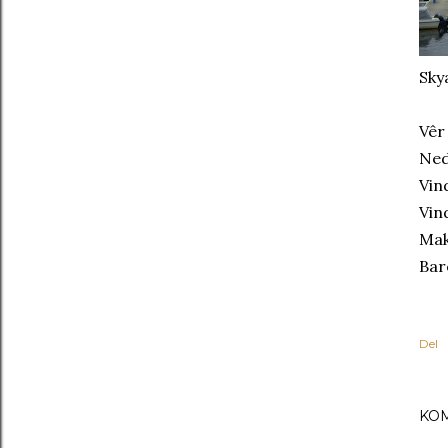
Sky
Vêr
Ned
Vin
Vin
Mak
Bar
Del
KO