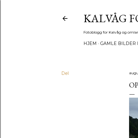
KALVÅG 
Fotoblogg for Kalvåg og omla
HJEM
GAMLE BILDER 
Del
augu
O