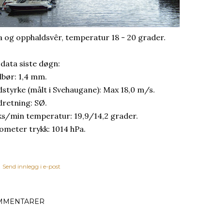
a og opphaldsvêr, temperatur 18 - 20 grader.
 data siste døgn:
bør: 1,4 mm.
dstyrke (målt i Svehaugane): Max 18,0 m/s.
dretning: SØ.
s/min temperatur: 19,9/14,2 grader.
ometer trykk: 1014 hPa.
Send innlegg i e-post
MMENTARER