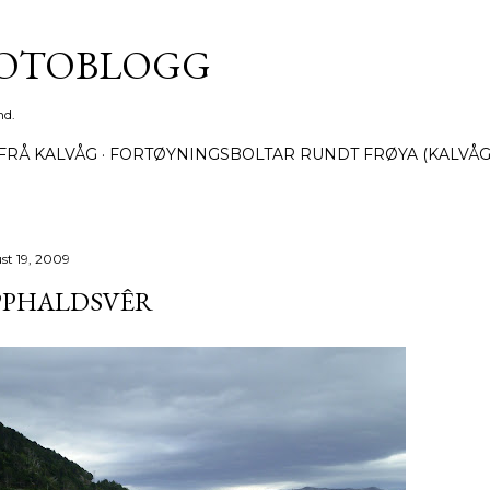
Gå til hovedinnhold
FOTOBLOGG
nd.
FRÅ KALVÅG
FORTØYNINGSBOLTAR RUNDT FRØYA (KALVÅG
st 19, 2009
PPHALDSVÊR