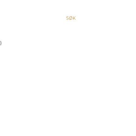
SØK
)