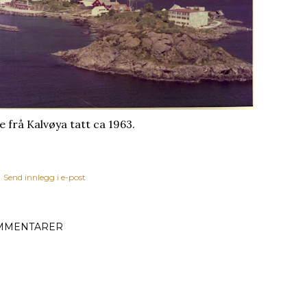
de frå Kalvøya tatt ca 1963.
Send innlegg i e-post
MMENTARER