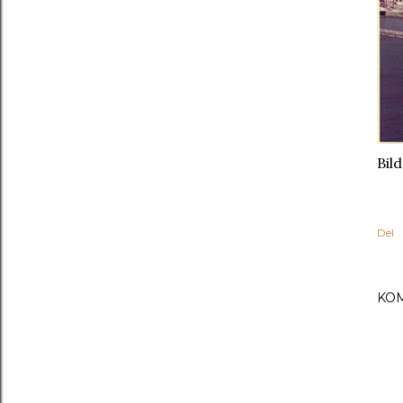
Bil
Del
KO