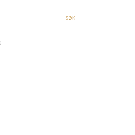
SØK
)