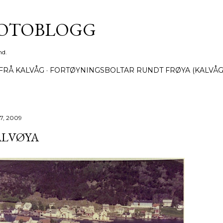
Gå til hovedinnhold
FOTOBLOGG
nd.
FRÅ KALVÅG
FORTØYNINGSBOLTAR RUNDT FRØYA (KALVÅG
17, 2009
ALVØYA