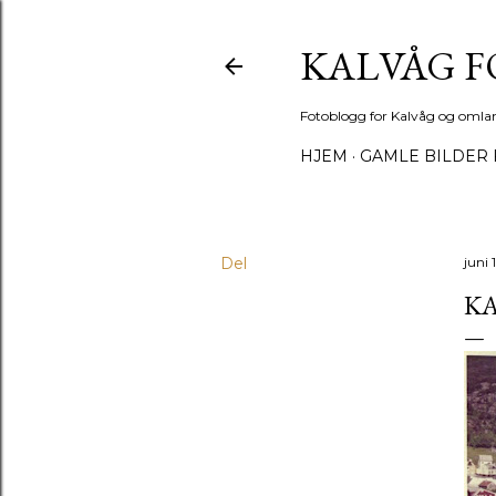
KALVÅG 
Fotoblogg for Kalvåg og omla
HJEM
GAMLE BILDER 
Del
juni 
K